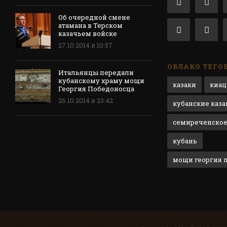
Об очередной смене
атамана в Терском
казачьем войске
27.10.2014 в 10:57
ОБЛАКО ТЕГО
Итальянцы передали
кубанскому храму мощи
казаки
киац
Георгия Победоносца
26.10.2014 в 23:42
кубанские каза
семиреченское
кубань
мощи георгия 