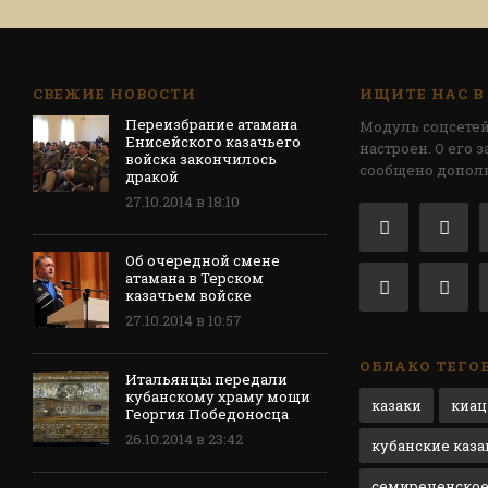
СВЕЖИЕ НОВОСТИ
ИЩИТЕ НАС В
Переизбрание атамана
Модуль соцсетей
Енисейского казачьего
настроен. О его 
войска закончилось
сообщено допол
дракой
27.10.2014 в 18:10
Об очередной смене
атамана в Терском
казачьем войске
27.10.2014 в 10:57
ОБЛАКО ТЕГО
Итальянцы передали
кубанскому храму мощи
казаки
киац
Георгия Победоносца
26.10.2014 в 23:42
кубанские каза
семиреченское