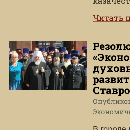
казачест
Читать 
Резол
«Эконо
духовн
развит
Ставро
Опублико
Экономич
В городе