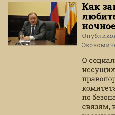
Как за
любит
ночное
Опублико
Экономич
О социал
несущих
правопор
комитет
по безо
связям, 