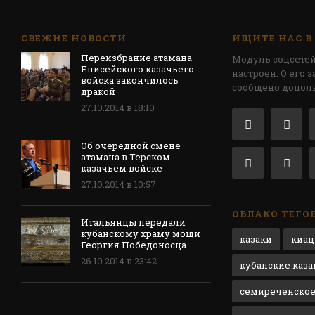
СВЕЖИЕ НОВОСТИ
ИЩИТЕ НАС В
Переизбрание атамана
Модуль соцсетей
Енисейского казачьего
настроен. О его 
войска закончилось
сообщено допол
дракой
27.10.2014 в 18:10
Об очередной смене
атамана в Терском
казачьем войске
27.10.2014 в 10:57
ОБЛАКО ТЕГО
Итальянцы передали
кубанскому храму мощи
казаки
киац
Георгия Победоносца
26.10.2014 в 23:42
кубанские каза
семиреченское