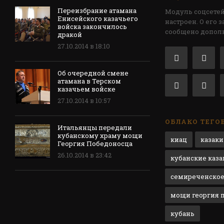
Переизбрание атамана
Модуль соцсетей
Енисейского казачьего
настроен. О его 
войска закончилось
сообщено допол
дракой
27.10.2014 в 18:10
Об очередной смене
атамана в Терском
казачьем войске
27.10.2014 в 10:57
ОБЛАКО ТЕГО
Итальянцы передали
кубанскому храму мощи
киац
казаки
Георгия Победоносца
26.10.2014 в 23:42
кубанские каза
семиреченское
мощи георгия 
кубань