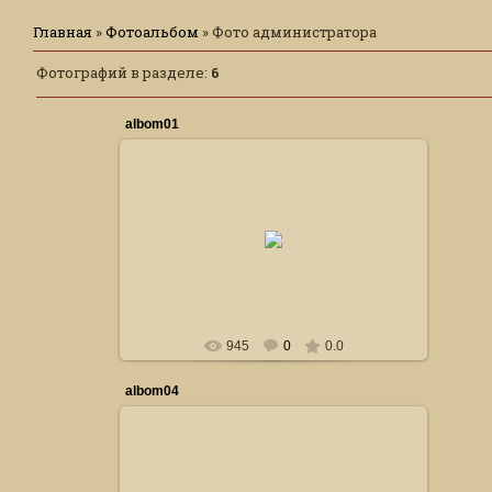
Главная
»
Фотоальбом
» Фото администратора
Фотографий в разделе
:
6
albom01
19.10.2014
Сталкер
945
0
0.0
albom04
19.10.2014